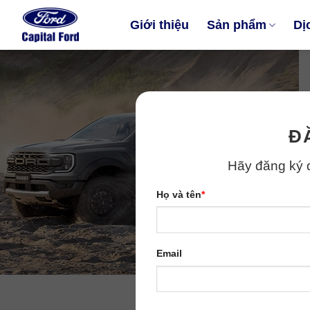
Bỏ
Giới thiệu
Sản phẩm
Dị
qua
nội
dung
Đ
Hãy đăng ký đ
Họ và tên
*
Email