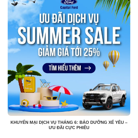
KHUYẾN MẠI DỊCH VỤ THÁNG 6: BẢO DƯỠNG XẾ YÊU –
ƯU ĐÃI CỰC PHIÊU