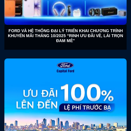
FORD VÀ HỆ THỐNG ĐẠI LÝ TRIỂN KHAI CHƯƠNG TRÌNH
KHUYẾN MÃI THÁNG 10/2025 “RINH ƯU ĐÃI VỀ, LÁI TRỌN
ĐAM MÊ”