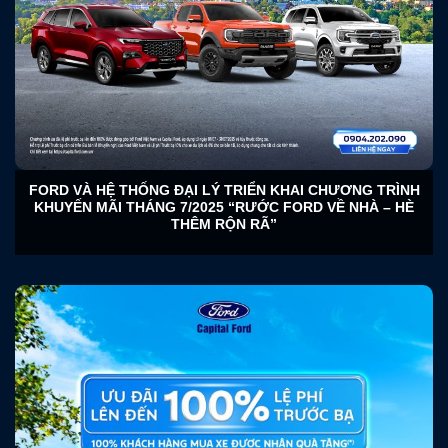
FORD VÀ HỆ THỐNG ĐẠI LÝ TRIỂN KHAI CHƯƠNG TRÌNH
KHUYẾN MÃI THÁNG 7/2025 “RƯỚC FORD VỀ NHÀ – HÈ
THÊM RỘN RÃ”