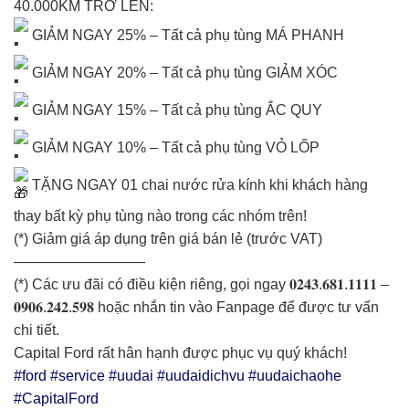
40.000KM TRỞ LÊN:
GIẢM NGAY 25% – Tất cả phụ tùng MÁ PHANH
GIẢM NGAY 20% – Tất cả phụ tùng GIẢM XÓC
GIẢM NGAY 15% – Tất cả phụ tùng ẮC QUY
GIẢM NGAY 10% – Tất cả phụ tùng VỎ LỐP
TẶNG NGAY 01 chai nước rửa kính khi khách hàng
thay bất kỳ phụ tùng nào trong các nhóm trên!
(*) Giảm giá áp dụng trên giá bán lẻ (trước VAT)
—————————
(*) Các ưu đãi có điều kiện riêng, gọi ngay 𝟎𝟐𝟒𝟑.𝟔𝟖𝟏.𝟏𝟏𝟏𝟏 –
𝟎𝟗𝟎𝟔.𝟐𝟒𝟐.𝟓𝟗𝟖 hoặc nhắn tin vào Fanpage để được tư vấn
chi tiết.
Capital Ford rất hân hạnh được phục vụ quý khách!
#ford
#service
#uudai
#uudaidichvu
#uudaichaohe
#CapitalFord