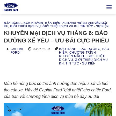
Bỏ
qua
nội
dung
BẢO HÀNH - BẢO DƯỠNG
,
BẢO HIỂM
,
CHƯƠNG TRÌNH KHUYẾN MÃI
KH
,
GIỚI THIỆU DỊCH VỤ
,
GIỚI THIỆU DỊCH VỤ KH
,
TIN TỨC - SỰ KIỆN
KHUYẾN MẠI DỊCH VỤ THÁNG 6: BẢO
DƯỠNG XẾ YÊU – ƯU ĐÃI CỰC PHIÊU
CAPITAL
03/06/2025
BẢO HÀNH - BẢO DƯỠNG
,
BẢO
FORD
HIỂM
,
CHƯƠNG TRÌNH
KHUYẾN MÃI KH
,
GIỚI THIỆU
DỊCH VỤ
,
GIỚI THIỆU DỊCH VỤ
KH
,
TIN TỨC - SỰ KIỆN
Mùa hè nóng bức có thể ảnh hưởng đến hiệu suất và tuổi
thọ của xe. Hãy để Capital Ford “giải nhiệt” cho chiếc Ford
của bạn với chương trình dịch vụ mùa hè đầy ưu đãi