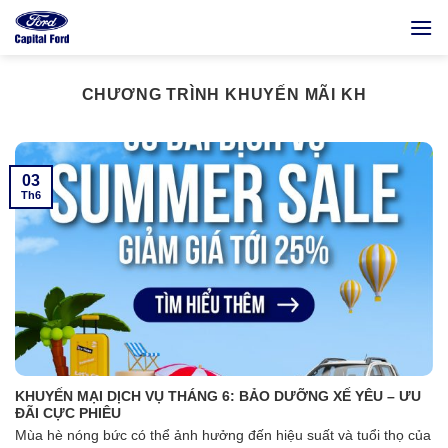
Bỏ
qua
nội
dung
CHƯƠNG TRÌNH KHUYẾN MÃI KH
03
Th6
KHUYẾN MẠI DỊCH VỤ THÁNG 6: BẢO DƯỠNG XẾ YÊU – ƯU
ĐÃI CỰC PHIÊU
Mùa hè nóng bức có thể ảnh hưởng đến hiệu suất và tuổi thọ của