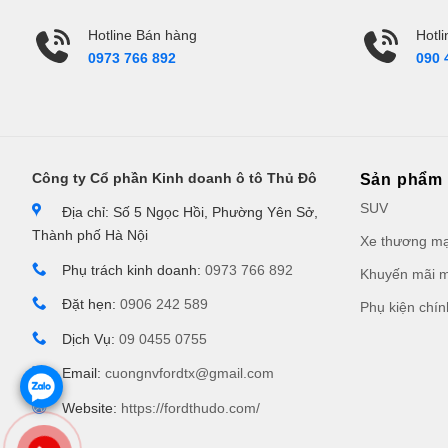
Hotline Bán hàng
Hotli
0973 766 892
090 
Công ty Cổ phần Kinh doanh ô tô Thủ Đô
Sản phẩm
SUV
Địa chỉ: Số 5 Ngọc Hồi, Phường Yên Sở,
Thành phố Hà Nội
Xe thương mạ
Phụ trách kinh doanh:
0973 766 892
Khuyến mãi m
Đặt hẹn:
0906 242 589
Phụ kiện chí
Dịch Vụ:
09 0455 0755
Email:
cuongnvfordtx@gmail.com
Website:
https://fordthudo.com/