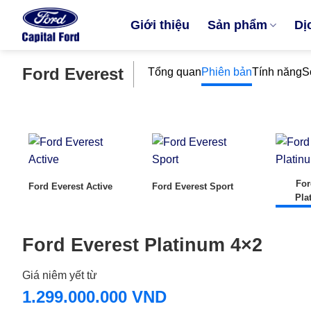
Bỏ
Giới thiệu
Sản phẩm
Dị
qua
nội
dung
Ford Everest
Tổng quan
Phiên bản
Tính năng
S
For
Ford Everest Active
Ford Everest Sport
Pla
Ford Everest Platinum 4×2
Giá niêm yết từ
1.299.000.000 VND