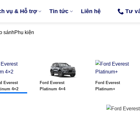
ch vụ & Hỗ trợ
Tin tức
Liên hệ
Tư v
o sánh
Phụ kiện
d Everest
Ford Everest
Ford Everest
tinum 4×2
Platinum 4×4
Platinum+