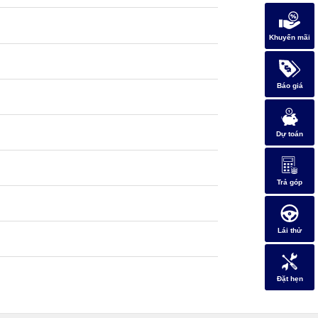
Khuyến mãi
Báo giá
Dự toán
Trả góp
Lái thử
Đặt hẹn