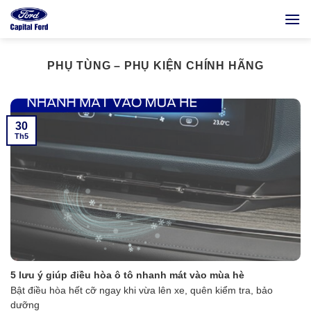
Bỏ
qua
nội
dung
PHỤ TÙNG – PHỤ KIỆN CHÍNH HÃNG
30
Th5
5 lưu ý giúp điều hòa ô tô nhanh mát vào mùa hè
Bật điều hòa hết cỡ ngay khi vừa lên xe, quên kiểm tra, bảo
dưỡng